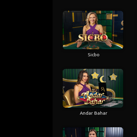
Sicbo
Andar Bahar