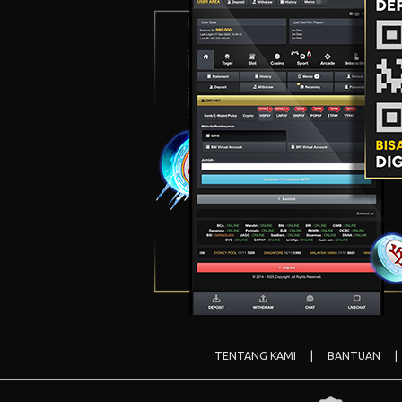
TENTANG KAMI
|
BANTUAN
|