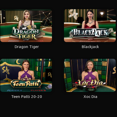
Dragon Tiger
Blackjack
Teen Patti 20-20
Xoc Dia