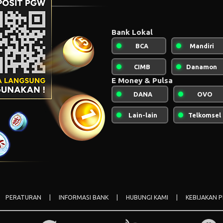
Bank Lokal
BCA
Mandiri
CIMB
Danamon
E Money & Pulsa
DANA
OVO
Lain-lain
Telkomsel
PERATURAN
|
INFORMASI BANK
|
HUBUNGI KAMI
|
KEBIJAKAN P