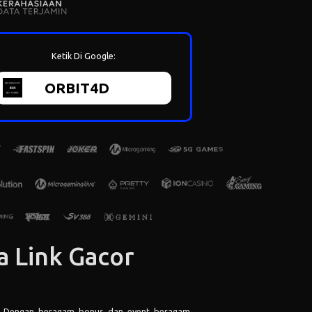
Ketik Di Google:
ORBIT4D
a Link Gacor
. Dengan beragam bonus dan event beragam,