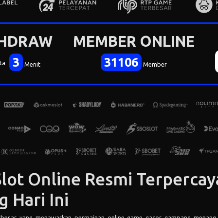
THDRAW
MEMBER ONLINE
3
31106
ta
Menit
Member
Slot Online Resmi Terpercay
Hari Ini
erbesar yang menawarkan permainan online game gacor gampang menang