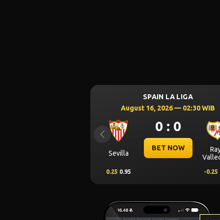
UEFA CHAMPIONS LEAGUE QUALIF
August 12, 2026 — 01:30 WIB
0 : 0
Previous
BET NOW
SK Sturm
Fener
Graz
-0.5
0.95
0.5
0