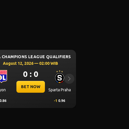
A CHAMPIONS LEAGUE QUALIFIERS
August 11, 2026 — 22:59 WIB
0 : 0
Next
BET NOW
Union Saint-
 Glimt
Gilloise
5
0.81
-0.75
-0.99