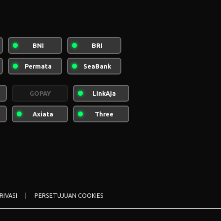
BNI
BRI
Permata
SeaBank
GOPAY
LinkAja
Axiata
Three
RIVASI
|
PERSETUJUAN COOKIES