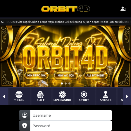
D , Situs Slot Togel Online Terpercaya. Mohon Cek rekening tujuan deposit sebelum melakukan deposi
TOGEL
SLOT
LIVE CASINO
SPORT
ARCADE
SABU