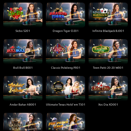
Sicbo S201
Dragon Tiger D201
Infinite Blackjack BJ001
Bull Bull B001
Classic Pokdeng P001
Teen Patti 20-20 W001
Andar Bahar AB001
Ultimate Texas Hold'em T501
Xoc Dia XD001