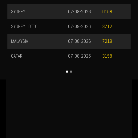
SYDNEY
07-08-2026
0158
SYDNEY LOTTO
07-08-2026
3712
MALAYSIA
07-08-2026
7218
QATAR
07-08-2026
3158