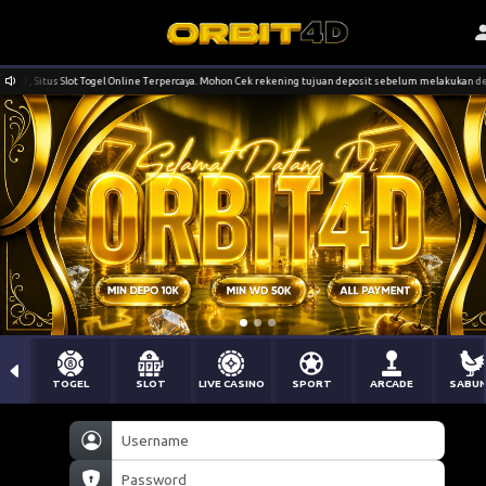
D , Situs Slot Togel Online Terpercaya. Mohon Cek rekening tujuan deposit sebelum melakukan deposi
TOGEL
SLOT
LIVE CASINO
SPORT
ARCADE
SABU