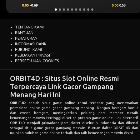
0.00
0.53
0.25
0.70
TENTANG KAMI
BANTUAN
PERATURAN
INFORMASI BANK
HUBUNGI KAMI
KEBIJAKAN PRIVASI
PERSETUJUAN COOKIES
ORBIT4D : Situs Slot Online Resmi
Terpercaya Link Gacor Gampang
Menang Hari Ini
ORBIT4D
adalah situs game online resmi terbesar yang menawarkan
permainan online game gacor gampang menang. Dengan beragam bonus
dan event beragam, meningkatkan peluang para member meraih
kemenangan maxwin tertinggi di setiap putaran game online. Link alternatif
ORBIT4D menjadi primadona para sloter diseluruh Indonesia dan dikenal
sebagai situs game gacor gampang maxwin. Buruan daftar ORBIT 4D dan
mainkan puluhan game online terbaik dan raih kemenangan maxwin disini.