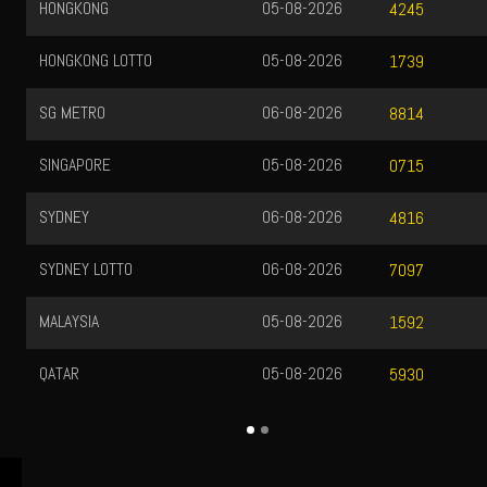
HONGKONG
05-08-2026
4245
HONGKONG LOTTO
05-08-2026
1739
SG METRO
06-08-2026
8814
SINGAPORE
05-08-2026
0715
SYDNEY
06-08-2026
4816
SYDNEY LOTTO
06-08-2026
7097
MALAYSIA
05-08-2026
1592
QATAR
05-08-2026
5930