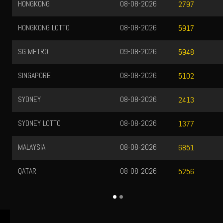
HONGKONG
08-08-2026
2797
HONGKONG LOTTO
08-08-2026
5917
SG METRO
09-08-2026
5948
SINGAPORE
08-08-2026
5102
SYDNEY
08-08-2026
2413
SYDNEY LOTTO
08-08-2026
1377
MALAYSIA
08-08-2026
6851
QATAR
08-08-2026
5256