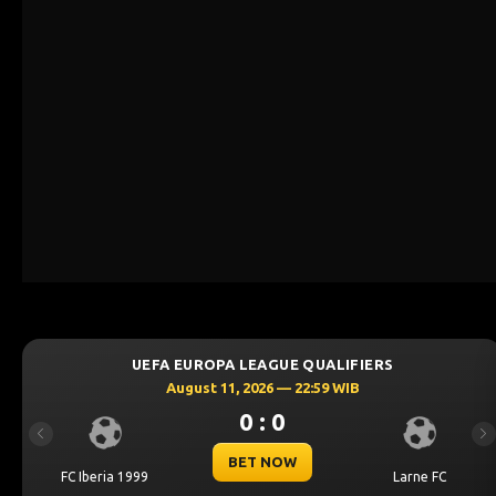
PA LEAGUE QUALIFIERS
UEFA CHAMPIO
11, 2026 — 22:59 WIB
August 11
0 : 0
Previous
Ne
BET NOW
Larne FC
Bodo Glimt