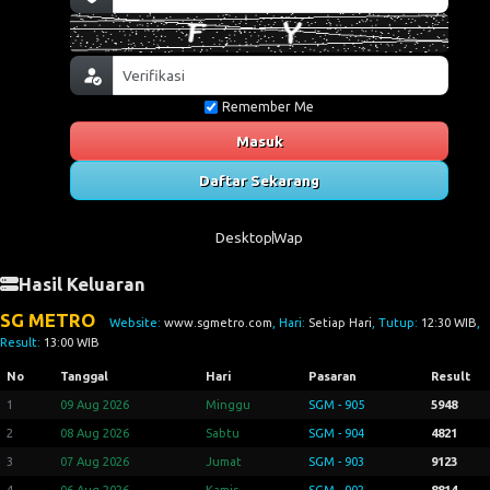
Remember Me
Masuk
Daftar Sekarang
Desktop
Wap
Hasil Keluaran
SG METRO
Website:
www.sgmetro.com
, Hari:
Setiap Hari
, Tutup:
12:30 WIB
,
Result:
13:00 WIB
No
Tanggal
Hari
Pasaran
Result
1
09 Aug 2026
Minggu
SGM - 905
5948
2
08 Aug 2026
Sabtu
SGM - 904
4821
3
07 Aug 2026
Jumat
SGM - 903
9123
4
06 Aug 2026
Kamis
SGM - 902
8814