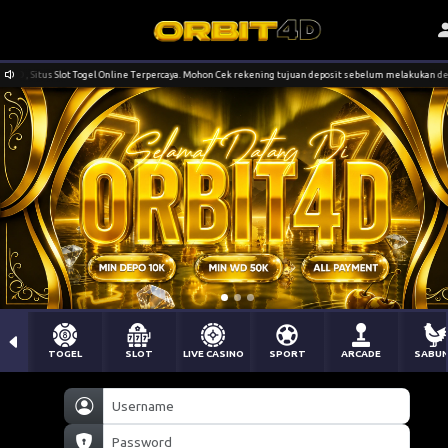
D , Situs Slot Togel Online Terpercaya. Mohon Cek rekening tujuan deposit sebelum melakukan deposi
TOGEL
SLOT
LIVE CASINO
SPORT
ARCADE
SABU