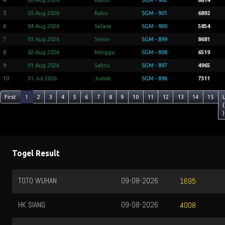
5
05 Aug 2026
Rabu
SGM - 901
6892
6
04 Aug 2026
Selasa
SGM - 900
5854
7
03 Aug 2026
Senin
SGM - 899
8681
8
02 Aug 2026
Minggu
SGM - 898
6519
9
01 Aug 2026
Sabtu
SGM - 897
4965
10
31 Jul 2026
Jumat
SGM - 896
7311
First
1
2
3
4
5
6
7
8
9
10
11
12
13
14
15
(
)
Togel Result
TOTO WUHAN
09-08-2026
1695
HK SIANG
09-08-2026
4008