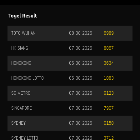
Togel Result
TOTO WUHAN
08-08-2026
6989
HK SIANG
07-08-2026
8867
HONGKONG
06-08-2026
3634
HONGKONG LOTTO
06-08-2026
1083
SG METRO
07-08-2026
9123
SINGAPORE
07-08-2026
7907
SYDNEY
07-08-2026
0158
SYDNEY LOTTO
07-08-2026
3712